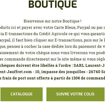
BOUTIQUE
CONTACT
MA LISTE D’ENVIE
Bienvenue sur notre Boutique !
MON COMPTE
ts ici et payer avec votre Carte Bleue, Paypal ou par 
ia E-transactions du Crédit Agricole ce qui vous garant
ypal, il faut bien cliquer sur E-transactions, puis sur le
que, pensez à cocher la case dédiée lors du paiement de
aissement de votre chèque nous vous livrerons vos produ
 commande directement sur le site même si vous régle
chèques doivent être libellés à l'ordre : SARL Laurent-
nt-Jauffret.com - 10, impasse des jonquilles - 26740 S
s frais de port sont offerts à partir de 130€ de command
CATALOGUE
SUIVRE VOTRE COLIS