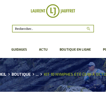
ACCUEIL
BIO
CONSEILS
Rechercher :
GUIDAGES
GUIDAGES
ACTU
BOUTIQUE EN LIGNE
P
ACTU
BOUTIQUE EN LIGNE
EIL
BOUTIQUE
...
KIT 10 NYMPHES ÉTÉ (JUIN À OCT
POUR LES
PROFESSIONNELS
PARTENAIRES