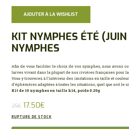
AJOUTER À LA WISHLIST
KIT NYMPHES ÉTÉ (JUIN
NYMPHES
Afin de vous faciliter le choix de vos nymphes, nous avons c
larves vivant dans la plupart de nos rivières françaises pour l
Vous y trouverez à l’intérieur des imitations en taille et couleu
d’éphémères adaptées à toutes les situations, quel que soit le ni
Kit de 10 nymphes en taille h14, poids 0.20g
Le
17.50
€
Le
25
€
prix
prix
RUPTURE DE STOCK
initial
actuel
était :
est :