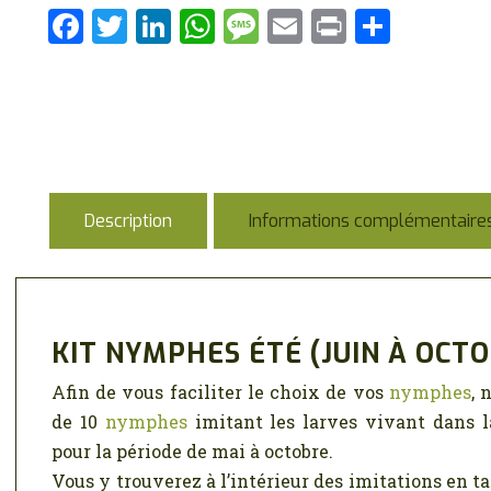
F
T
Li
W
M
E
P
P
a
w
n
h
es
m
ri
ar
ce
it
k
at
s
ai
nt
ta
b
te
e
s
a
l
g
o
r
dI
A
g
er
o
n
p
e
Description
Informations complémentaire
k
p
KIT NYMPHES ÉTÉ (JUIN À OCT
Afin de vous faciliter le choix de vos
nymphes
, 
de 10
nymphes
imitant les larves vivant dans la
pour la période de mai à octobre.
Vous y trouverez à l’intérieur des imitations en tai