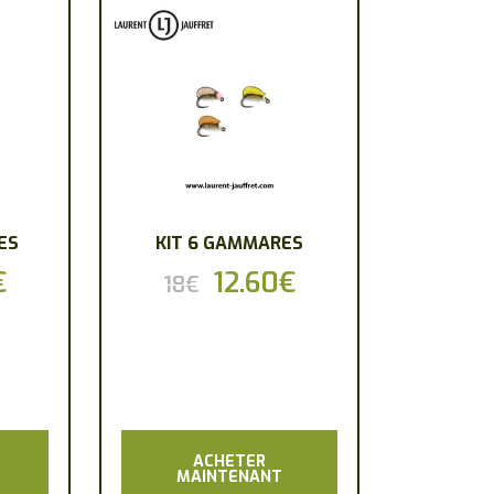
ES
KIT 6 GAMMARES
€
Le
Le
12.60
€
Le
18
€
prix
prix
prix
actuel
initial
actuel
est :
était :
est :
12.60€.
18€.
12.60€.
ACHETER
MAINTENANT