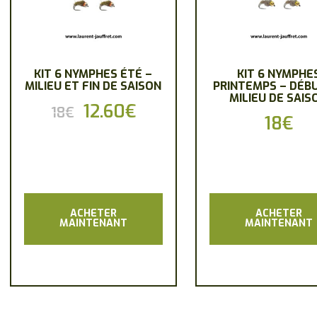
KIT 6 NYMPHES ÉTÉ –
KIT 6 NYMPHE
MILIEU ET FIN DE SAISON
PRINTEMPS – DÉB
MILIEU DE SAIS
Le
12.60
€
Le
18
€
18
€
prix
prix
initial
actuel
était :
est :
18€.
12.60€.
ACHETER
ACHETER
MAINTENANT
MAINTENANT