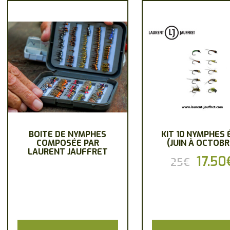
BOITE DE NYMPHES
KIT 10 NYMPHES 
COMPOSÉE PAR
(JUIN À OCTOBR
LAURENT JAUFFRET
Le
17.50
25
€
prix
initia
était :
25€.