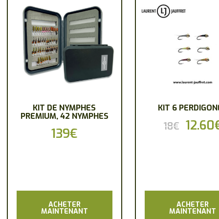
KIT DE NYMPHES
KIT 6 PERDIGON
PREMIUM, 42 NYMPHES
Le
12.60
18
€
139
€
prix
initial
était :
18€.
ACHETER
ACHETER
MAINTENANT
MAINTENANT