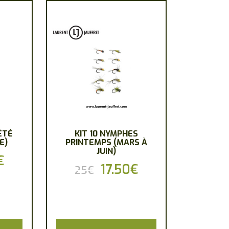
ÉTÉ
KIT 10 NYMPHES
E)
PRINTEMPS (MARS À
JUIN)
€
Le
Le
17.50
€
Le
25
€
prix
prix
prix
l
actuel
initial
actuel
est :
était :
est :
17.50€.
25€.
17.50€.