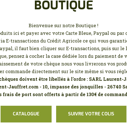
BOUTIQUE
CONTACT
MA LISTE D’ENVIE
Bienvenue sur notre Boutique !
MON COMPTE
ts ici et payer avec votre Carte Bleue, Paypal ou par 
ia E-transactions du Crédit Agricole ce qui vous garant
ypal, il faut bien cliquer sur E-transactions, puis sur le
que, pensez à cocher la case dédiée lors du paiement de
aissement de votre chèque nous vous livrerons vos produ
 commande directement sur le site même si vous régle
chèques doivent être libellés à l'ordre : SARL Laurent-
nt-Jauffret.com - 10, impasse des jonquilles - 26740 S
s frais de port sont offerts à partir de 130€ de command
CATALOGUE
SUIVRE VOTRE COLIS