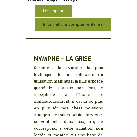
o
n
p
e
Description
k
p
Informations complémentaires
NYMPHE – LA GRISE
Surement la nymphe la plus
technique de ma collection en
utilisation mais aussi la plus efficace
quand les niveaux sont bas, je
m’explique :à l’étiage et
malheureusement, il est la de plus
en plus tôt, nos chers poissons
mangent de toutes petites larves et
souvent entre deux eaux, la grise
correspond à cette situation, non
lestée et montée sur une base de