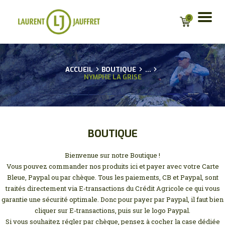
0
ACCUEIL
ACCUEIL
BOUTIQUE
...
NYMPHE LA GRISE
BIO
CONSEILS
GUIDAGES
ACTU
BOUTIQUE
BOUTIQUE EN LIGNE
POUR LES
Bienvenue sur notre Boutique !
PROFESSIONNELS
Vous pouvez commander nos produits ici et payer avec votre Carte
Bleue, Paypal ou par chèque. Tous les paiements, CB et Paypal, sont
PARTENAIRES
traités directement via E-transactions du Crédit Agricole ce qui vous
CONTACT
garantie une sécurité optimale. Donc pour payer par Paypal, il faut bien
MA LISTE D’ENVIE
cliquer sur E-transactions, puis sur le logo Paypal.
Si vous souhaitez régler par chèque, pensez à cocher la case dédiée