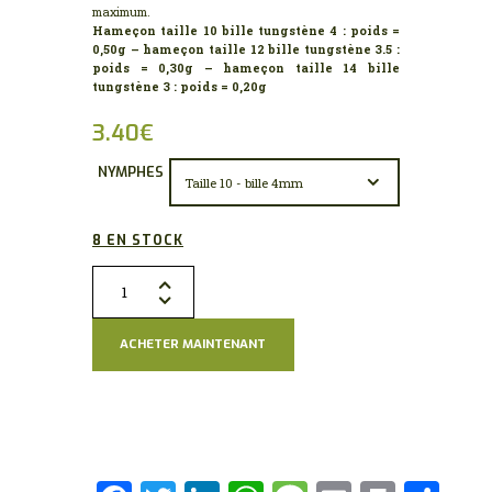
maximum.
Hameçon taille 10 bille tungstène 4 : poids =
0,50g – hameçon taille 12 bille tungstène 3.5 :
poids = 0,30g – hameçon taille 14 bille
tungstène 3 : poids = 0,20g
3.40
€
NYMPHES
8 EN STOCK
quantité
de
Nymphe
ACHETER MAINTENANT
La
Rose