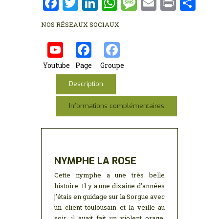
F
T
Li
W
M
E
P
P
a
w
n
h
es
m
ri
ar
NOS RÉSEAUX SOCIAUX
ce
it
k
at
s
ai
nt
ta
b
te
e
s
a
l
g
o
r
dI
A
g
er
Youtube
Page
Groupe
o
n
p
e
Description
k
p
Informations complémentaires
NYMPHE LA ROSE
Cette nymphe a une très belle
histoire. Il y a une dizaine d’années
j’étais en guidage sur la Sorgue avec
un client toulousain et la veille au
soir, il avait fait un violent orage,