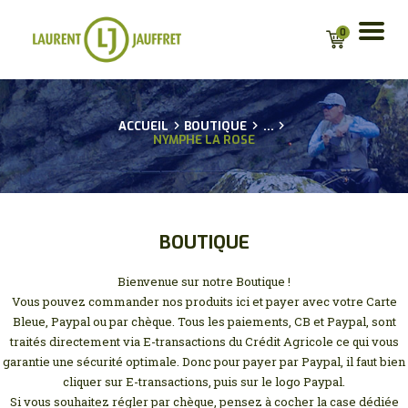
0
ACCUEIL
ACCUEIL
BOUTIQUE
...
NYMPHE LA ROSE
BIO
CONSEILS
GUIDAGES
ACTU
BOUTIQUE
BOUTIQUE EN LIGNE
POUR LES
Bienvenue sur notre Boutique !
PROFESSIONNELS
Vous pouvez commander nos produits ici et payer avec votre Carte
Bleue, Paypal ou par chèque. Tous les paiements, CB et Paypal, sont
PARTENAIRES
traités directement via E-transactions du Crédit Agricole ce qui vous
CONTACT
garantie une sécurité optimale. Donc pour payer par Paypal, il faut bien
MA LISTE D’ENVIE
cliquer sur E-transactions, puis sur le logo Paypal.
Si vous souhaitez régler par chèque, pensez à cocher la case dédiée