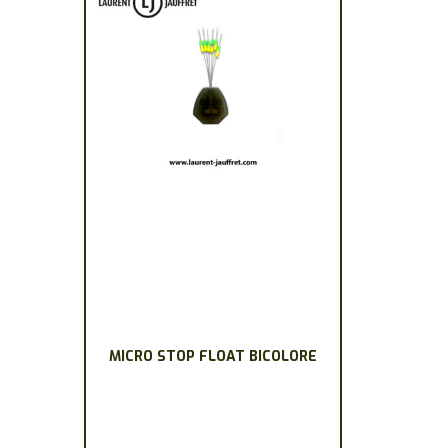
la
page
du
produit
MICRO STOP FLOAT BICOLORE