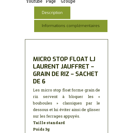
o
r
dI
A
g
er
Youtube
Page
Groupe
o
n
p
e
Description
k
p
Informations complémentaires
MICRO STOP FLOAT LJ
LAURENT JAUFFRET –
GRAIN DE RIZ – SACHET
DE 6
Les micro stop float forme grain de
riz servent à bloquer les «
bouboules » classiques par le
dessous et lui éviter ainsi de glisser
sur les ferrages appuyés.
Taille standard
Poids 3g