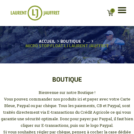
0
ACCUEIL
ACCUEIL
BOUTIQUE
...
MICRO STOP FLOAT LJ LAURENT JAUFFRET
BIO
CONSEILS
GUIDAGES
ACTU
BOUTIQUE
BOUTIQUE EN LIGNE
POUR LES
Bienvenue sur notre Boutique !
PROFESSIONNELS
Vous pouvez commander nos produits ici et payer avec votre Carte
Bleue, Paypal ou par chèque. Tous les paiements, CB et Paypal, sont
PARTENAIRES
traités directement via E-transactions du Crédit Agricole ce qui vous
CONTACT
garantie une sécurité optimale. Donc pour payer par Paypal, il faut bien
MA LISTE D’ENVIE
cliquer sur E-transactions, puis sur le logo Paypal.
Si vous souhaitez régler par chèque, pensez à cocher la case dédiée