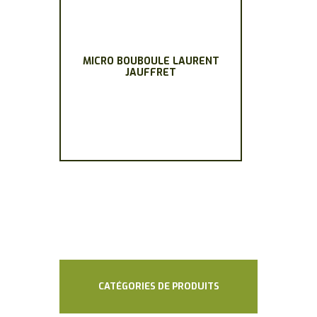
MICRO BOUBOULE LAURENT
JAUFFRET
Ce
produit
a
plusieurs
variations.
Les
options
peuvent
être
choisies
sur
la
page
CATÉGORIES DE PRODUITS
du
produit