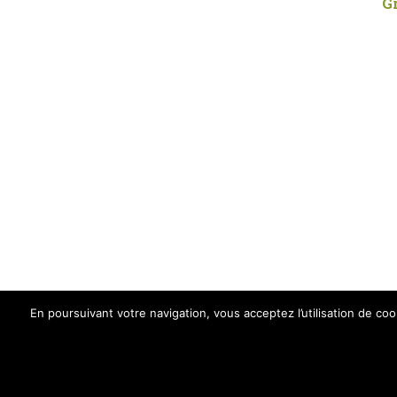
G
En poursuivant votre navigation, vous acceptez l’utilisation de cook
©2020 Création :
Arome Agence de Comm