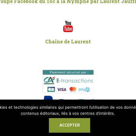
roupe Facebook du Toc à la Nymphe par Laurent Jauffr
Chaîne de Laurent
ies et technologies similaires qui permettront l’utilisation de vos donné
contenus éditoriaux, liés à vos centres d’intérêts.
unication
-
CATALOGUE
-
Mentions Légales
-
Avis de Co
ACCEPTER