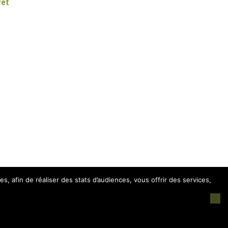
et
es, afin de réaliser des stats d’audiences, vous offrir des services,
nfidentialité
-
CGV