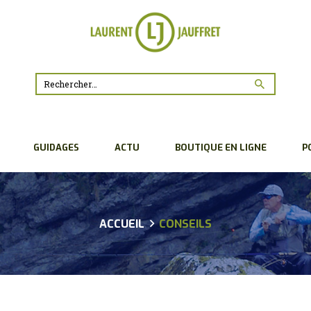
ACCUEIL
BIO
CONSEILS
Rechercher :
GUIDAGES
GUIDAGES
ACTU
BOUTIQUE EN LIGNE
P
ACTU
BOUTIQUE EN LIGNE
POUR LES
ACCUEIL
CONSEILS
PROFESSIONNELS
PARTENAIRES