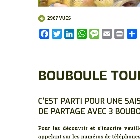
2967
VUES
F
T
Li
W
M
E
P
a
w
n
h
es
m
ri
ce
it
k
at
s
ai
nt
b
te
e
s
a
l
o
r
dI
A
g
BOUBOULE TOU
o
n
p
e
k
p
C’EST PARTI POUR UNE SA
DE PARTAGE AVEC 3 BOUBO
Pour les découvrir et s’inscrire veui
appelant sur les numéros de téléphones 