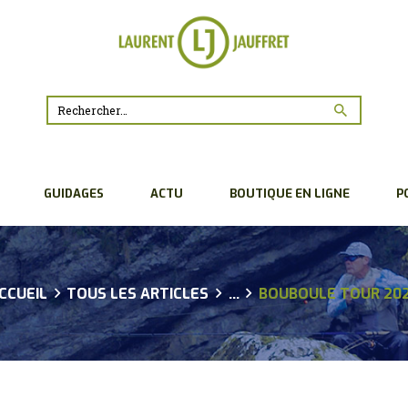
ACCUEIL
BIO
CONSEILS
Rechercher :
GUIDAGES
GUIDAGES
ACTU
BOUTIQUE EN LIGNE
P
ACTU
BOUTIQUE EN LIGNE
POUR LES
CCUEIL
TOUS LES ARTICLES
...
BOUBOULE TOUR 20
PROFESSIONNELS
PARTENAIRES