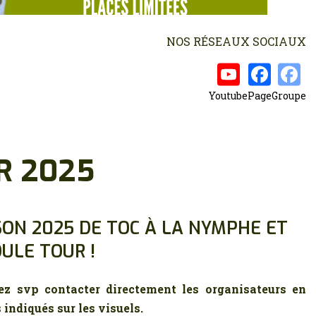
NOS RÉSEAUX SOCIAUX
P
ar
Youtube
Page
Groupe
ta
g
er
R 2025
ISON 2025 DE TOC À LA NYMPHE ET
ULE TOUR !
llez svp contacter directement les organisateurs en
indiqués sur les visuels.