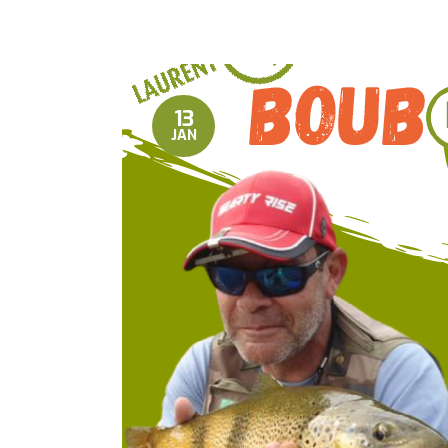
13
JAN