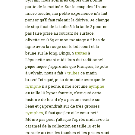
Sylvain, nous sommes capots une bonne
partie de la matinée. Sur le coup des 11h une
micro touche, ma petite expérience m’a fait
penser qu’il faut ralentir la dérive. Je change
de stop float de la taille 3 à la taille 2 pour ne
pas faire prise au courant de surface,
olivette en 0.5g et mon montage à 2 bas de
ligne avec la rouge sur le bdl court et la
brune sur le long. Bingo, 5
truites
à
l’épuisette avant midi, lors du traditionnel
pique nique, j’apprends que François, le pote
à Sylvain, nous a fait 7
truites
ce matin,
bravo! Intrigué, je lui demande avec quelle
nymphe
il a pêché, il me sort une
nymphe
en taille 10 hyper fournie, c’est quoi cette
histoire de fou, il n’y a pas un insecte sur
l’eau et ça prendrait sur de très grosses
nymphes
, il faut que j’en ai le cœur net !
Même pas peur j’attaque l’après midi avec la
caramel de la collection en taille 10 et le
miracle arrive, les touches et les prises vont