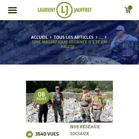
0
ACCUEIL
TOUS LES ARTICLES
...
ACCUEIL
UNE MAGNIFIQUE JOURNÉE D’ÉTÉ EN
HAUTE...
BIO
CONSEILS
GUIDAGES
ACTU
BOUTIQUE EN LIGNE
08
POUR LES
AOÛT
PROFESSIONNELS
PARTENAIRES
CONTACT
NOS RÉSEAUX
MA LISTE D’ENVIE
SOCIAUX
3540
VUES