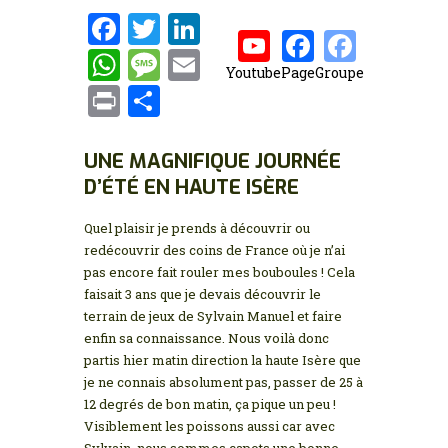
MON COMPTE
F
T
Li
a
w
n
W
M
E
Youtube
Page
Groupe
ce
it
k
h
es
m
P
P
b
te
e
at
s
ai
ri
ar
o
r
dI
s
a
l
nt
ta
UNE MAGNIFIQUE JOURNÉE
o
n
A
g
D’ÉTÉ EN HAUTE ISÈRE
g
k
p
e
er
Quel plaisir je prends à découvrir ou
p
redécouvrir des coins de France où je n’ai
pas encore fait rouler mes bouboules ! Cela
faisait 3 ans que je devais découvrir le
terrain de jeux de Sylvain Manuel et faire
enfin sa connaissance. Nous voilà donc
partis hier matin direction la haute Isère que
je ne connais absolument pas, passer de 25 à
12 degrés de bon matin, ça pique un peu !
Visiblement les poissons aussi car avec