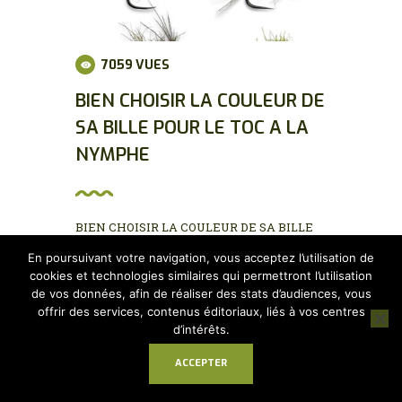
7059
VUES
BIEN CHOISIR LA COULEUR DE
SA BILLE POUR LE TOC A LA
NYMPHE
BIEN CHOISIR LA COULEUR DE SA BILLE
POUR LE TOC A LA NYMPHE C’est un sujet
En poursuivant votre navigation, vous acceptez l’utilisation de
que je n’avais pas encore abordé...
cookies et technologies similaires qui permettront l’utilisation
de vos données, afin de réaliser des stats d’audiences, vous
offrir des services, contenus éditoriaux, liés à vos centres
EN SAVOIR PLUS
d’intérêts.
ACCEPTER