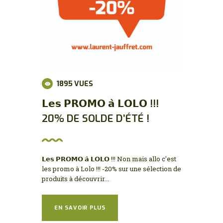
1895
VUES
𝗟𝗲𝘀 𝗣𝗥𝗢𝗠𝗢 𝗮̀ 𝗟𝗢𝗟𝗢 !!!
20% DE SOLDE D’ÉTÉ !
𝗟𝗲𝘀 𝗣𝗥𝗢𝗠𝗢 𝗮̀ 𝗟𝗢𝗟𝗢 !!! Non mais allo c'est
les promo à Lolo !!! -20% sur une sélection de
produits à découvrir...
EN SAVOIR PLUS