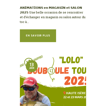
𝗔𝗡𝗜𝗠𝗔𝗧𝗜𝗢𝗡𝗦 𝗲𝗻 𝗠𝗔𝗚𝗔𝗦𝗜𝗡 𝗲𝘁 𝗦𝗔𝗟𝗢𝗡
𝟮𝟬𝟮𝟱 Une belle occasion de se rencontrer
et d’échanger en magasin ou salon autour du
toc à...
EN SAVOIR PLUS
13
JAN