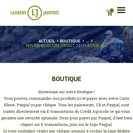
0
ACCUEIL
ACCUEIL
BOUTIQUE
...
NYLON BICOLORE TROUT TECH AQUALINE
BIO
CONSEILS
GUIDAGES
ACTU
BOUTIQUE
BOUTIQUE EN LIGNE
POUR LES
Bienvenue sur notre Boutique !
PROFESSIONNELS
Vous pouvez commander nos produits ici et payer avec votre Carte
Bleue, Paypal ou par chèque. Tous les paiements, CB et Paypal, sont
PARTENAIRES
traités directement via E-transactions du Crédit Agricole ce qui vous
CONTACT
garantie une sécurité optimale. Donc pour payer par Paypal, il faut bien
MA LISTE D’ENVIE
cliquer sur E-transactions, puis sur le logo Paypal.
Si vous souhaitez régler par chèque, pensez à cocher la case dédiée