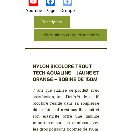
b
te
e
s
a
l
g
o
r
dI
A
g
er
Youtube
Page
Groupe
o
n
p
e
Description
k
p
Informations complémentaires
NYLON BICOLORE TROUT
TECH AQUALINE – JAUNE ET
ORANGE – BOBINE DE 150M
7 ans que j’utilise ce produit avec
satisfaction, tout l’intérêt de ce fil
bicolore réside dans sa souplesse
dû au fait qu’il n’est pas fluo mât et
son élasticité offre une fiabilité
importante sur les combats avec
les gros poissons bobines de 150m.