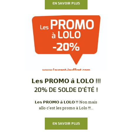
EN SAVOIR PLUS
𝗟𝗲𝘀 𝗣𝗥𝗢𝗠𝗢 𝗮̀ 𝗟𝗢𝗟𝗢 !!!
20% DE SOLDE D’ÉTÉ !
𝗟𝗲𝘀 𝗣𝗥𝗢𝗠𝗢 𝗮̀ 𝗟𝗢𝗟𝗢 !!! Non mais
allo c'est les promo à Lolo !!!...
EN SAVOIR PLUS