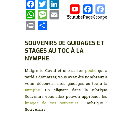
MON COMPTE
F
T
Li
a
w
n
W
M
E
Youtube
Page
Groupe
ce
it
k
h
es
m
P
P
b
te
e
at
s
ai
ri
ar
o
r
dI
s
a
l
nt
ta
SOUVENIRS DE GUIDAGES ET
o
n
A
g
STAGES AU TOC À LA
g
k
NYMPHE.
p
e
er
p
Malgré le Covid et une saison
pêche
qui a
tardé a démarrer, vous avez été nombreux à
venir découvrir mes guidages au toc à la
nymphe
. En cliquant dans la rubrique
Souvenirs vous allez pouvoir apprécier les
images de ces souvenirs
!! Rubrique :
Souvenirs