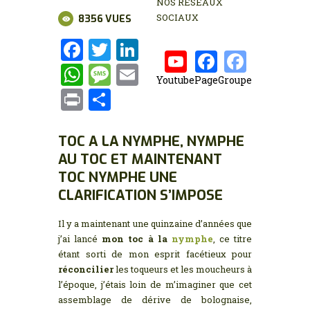
MON COMPTE
NOS RÉSEAUX
SOCIAUX
8356
VUES
F
T
Li
a
w
n
W
M
E
Youtube
Page
Groupe
ce
it
k
h
es
m
P
P
b
te
e
at
s
ai
ri
ar
o
r
dI
s
a
l
nt
ta
TOC A LA NYMPHE, NYMPHE
o
n
A
g
AU TOC ET MAINTENANT
g
k
TOC NYMPHE UNE
p
e
er
CLARIFICATION S’IMPOSE
p
Il y a maintenant une quinzaine d’années que
j’ai lancé
mon toc à la
nymphe
, ce titre
étant sorti de mon esprit facétieux pour
réconcilier
les toqueurs et les moucheurs à
l’époque, j’étais loin de m’imaginer que cet
assemblage de dérive de bolognaise,