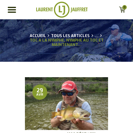
0
ACCUEIL
TOUS LES ARTICLES
...
ACCUEIL
TOC A LA NYMPHE, NYMPHE AU TOC ET
MAINTENANT...
BIO
CONSEILS
GUIDAGES
ACTU
BOUTIQUE EN LIGNE
29
POUR LES
AVR
PROFESSIONNELS
PARTENAIRES
CONTACT
MA LISTE D’ENVIE