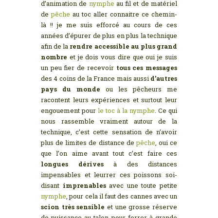
d’animation de
nymphe
au fil et de matériel
de
pêche
au toc aller connaitre ce chemin-
là !! je me suis efforcé au cours de ces
années d’épurer de plus en plus la technique
afin de la
rendre accessible au plus grand
nombre
et je dois vous dire que oui je suis
un peu fier de recevoir
tous ces messages
des 4 coins de la France mais aussi
d’autres
pays du monde
ou les pêcheurs me
racontent leurs expériences et surtout leur
engouement pour
le toc à la nymphe
. Ce qui
nous rassemble vraiment autour de la
technique, c’est cette sensation de n’avoir
plus de limites de distance de
pêche
, oui ce
que l’on aime avant tout c’est faire ces
longues dérives
à des distances
impensables et leurrer ces poissons soi-
disant
imprenables
avec une toute petite
nymphe
, pour cela il faut des cannes avec un
scion très sensible
et une grosse réserve
de puissance au talon pour ferrer à grande